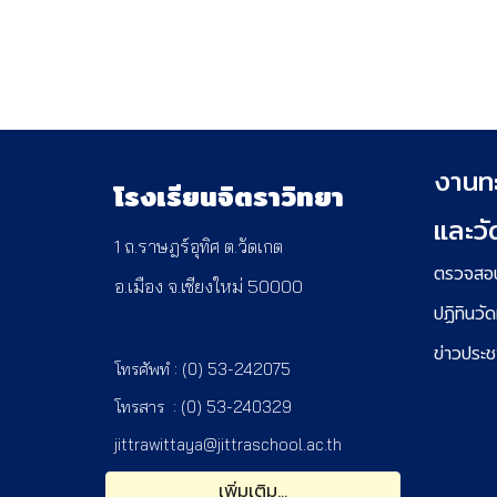
งานทะ
โรงเรียนจิตราวิทยา
และว
1 ถ.ราษฎร์อุทิศ ต.วัดเกต 
ตรวจสอบ
อ.เมือง จ.เชียงใหม่ 50000
ปฏิทินว
ข่าวประช
โทรศัพทํ : 
(0) 53-242075 
โทรสาร
 :
 (0) 53-240329
jittrawittaya@jittraschool.ac.th
เพิ่มเติม...