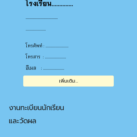
โรงเรียน..............
...................................
......................
.........................
โทรศัพทํ :
.......................
โทรสาร
:
อีเมล
.......................
:
เพิ่มเติม...
งานทะเบียนนักเรียน
และวัดผล