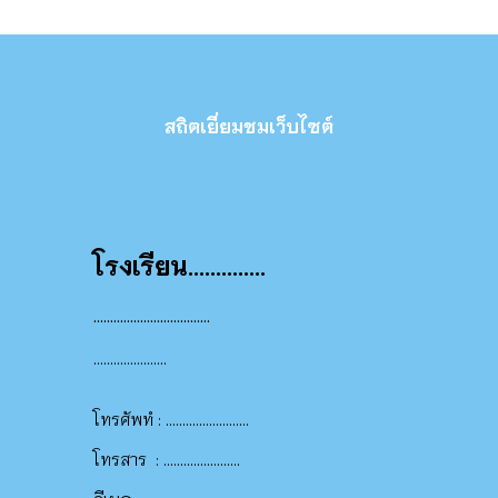
สถิตเยี่ยมชมเว็บไซต์
โรงเรียน..............
...................................
......................
.........................
โทรศัพทํ :
.......................
โทรสาร
: