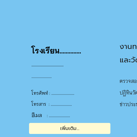
งานทะ
โรงเรียน..............
และว
...................................
......................
ตรวจสอ
ปฏิทินว
.........................
โทรศัพทํ :
.......................
ข่าวประ
โทรสาร
:
อีเมล
.......................
:
เพิ่มเติม...